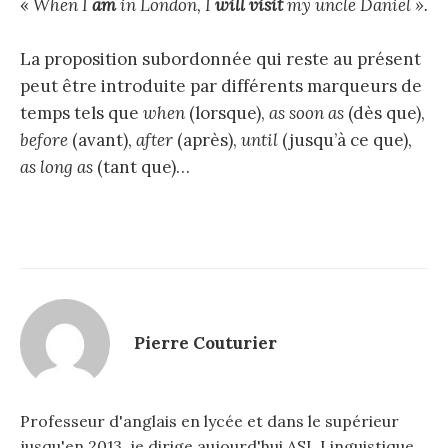
«
When I
am
in London, I
will visit
my uncle Daniel ».
:
La proposition subordonnée qui reste au présent
peut être introduite par différents marqueurs de
temps tels que
when
(lorsque),
as soon as
(dès que),
before
(avant),
after
(après),
until
(jusqu’à ce que),
as long as
(tant que)…
Pierre Couturier
Professeur d'anglais en lycée et dans le supérieur
jusqu'en 2013, je dirige aujourd'hui ASL Linguistique,