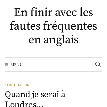
A
En finir avec les
l
l
fautes fréquentes
e
r
a
en anglais
u
c
o
n
MENU
R
t
e
e
n
CONJUGAISON
u
Quand je serai à
c
Londres…
h