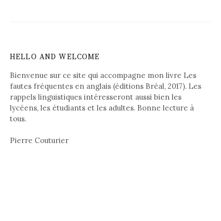
t
n
a
v
HELLO AND WELCOME
i
Bienvenue sur ce site qui accompagne mon livre Les
fautes fréquentes en anglais (éditions Bréal, 2017). Les
g
rappels linguistiques intéresseront aussi bien les
a
lycéens, les étudiants et les adultes. Bonne lecture à
tous.
t
i
Pierre Couturier
o
n