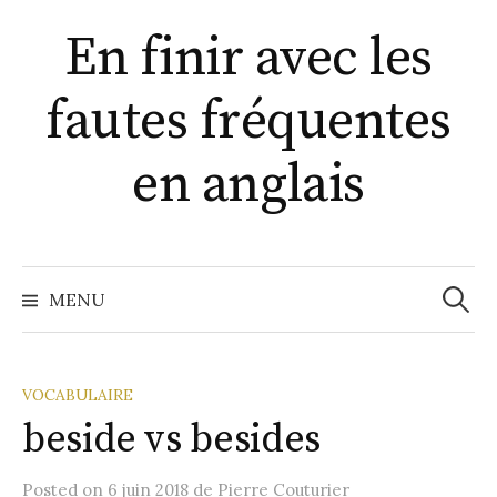
A
En finir avec les
l
l
fautes fréquentes
e
r
a
en anglais
u
c
o
n
MENU
R
t
e
e
n
VOCABULAIRE
u
beside vs besides
c
Posted
on
6 juin 2018
de
Pierre Couturier
h