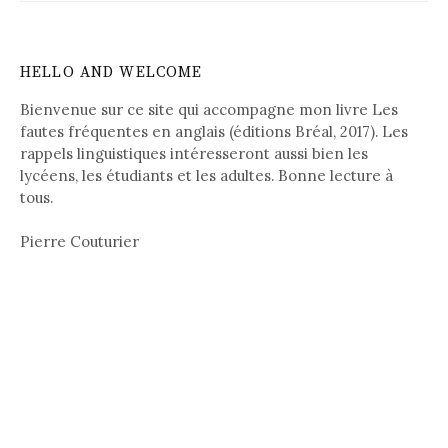
a
v
HELLO AND WELCOME
i
Bienvenue sur ce site qui accompagne mon livre Les
fautes fréquentes en anglais (éditions Bréal, 2017). Les
g
rappels linguistiques intéresseront aussi bien les
a
lycéens, les étudiants et les adultes. Bonne lecture à
tous.
t
i
Pierre Couturier
o
n