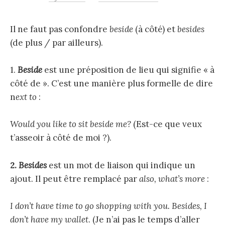
e
Il ne faut pas confondre
beside
(à côté) et
besides
(de plus / par ailleurs).
r
1.
Beside
est une préposition de lieu qui signifie « à
côté de ». C’est une manière plus formelle de dire
c
n
ext to
:
h
Would you like to sit beside me?
(Est-ce que veux
t’asseoir à côté de moi ?).
e
2.
Besides
est un mot de liaison qui indique un
r
ajout. Il peut être remplacé par
also, what’s more
:
I don’t have time to go shopping with you. Besides, I
don’t have my wallet
. (Je n’ai pas le temps d’aller